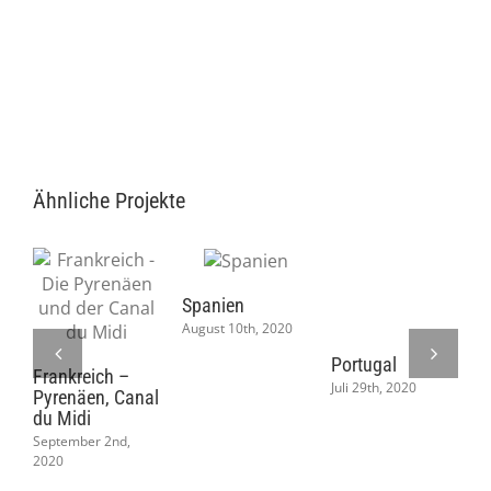
Ähnliche Projekte
Spanien
August 10th, 2020
Portugal
Südthailand –
S
Krabi und nach
S
Juli 29th, 2020
Koh Phangan
V
Juli 18th, 2020
J