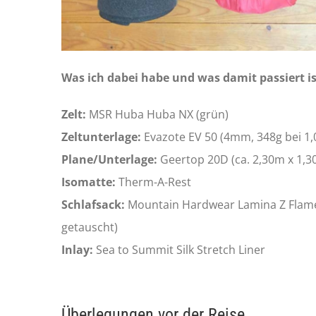
Was ich dabei habe und was damit passiert is
Zelt:
MSR Huba Huba NX (grün)
Zeltunterlage:
Evazote EV 50 (4mm, 348g bei 1,0
Plane/Unterlage:
Geertop 20D (ca. 2,30m x 1,30
Isomatte:
Therm-A-Rest
Schlafsack:
Mountain Hardwear Lamina Z Flame 
getauscht)
Inlay:
Sea to Summit Silk Stretch Liner
Überlegungen vor der Reise