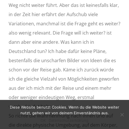
Weg nicht weiter führt. Aber das ist keinesfalls klar,
in der Zeit hier erfährt der Aufschub viele
Variationen, manchmal ist die Frage geht es weiter?
also wenig relevant. Die Frage will ich weiter? ist
dann aber eine andere. Was kann ich in
Deutschland tun? Ich habe dafür keine Pläne,
bestenfalls die unscharfen Bilder von Ideen die es
schon vor der Reise gab. Käme ich zurück würde
ich die gleiche Vielzahl von Möglichkeiten geworfen
aus der ich mich mit der Reise und einem mehr
oder weniger eindeutigen Weg, erstmal
verabschiedet habe.
Diese Website benutzt Cookies. Wenn du die Website weiter
nutzt, gehen wir von deinem Einverständnis aus.
So richte die Wahrnehmung nach innen und auf
OK
Datenschutzerklärung
die direkte physische Umgebung, auf dem Körper,